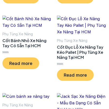
e
e
d
d
0
0
o
o
u
u
t
t
o
o
f
f
5
5
Phụ Tùng Xe Nâng
Cốt Bánh Nhỏ Xe Nâng
Phụ Tùng Xe Nâng
Tay Có Sẵn Tại HCM
Cốt Đục Lỗ Xe Nâng Tay
Kéo Pallet | Phụ Tùng Xe
Nâng Tại HCM
R
a
Read more
t
e
R
d
a
0
Read more
t
o
e
u
d
t
0
o
o
f
u
5
t
o
f
Phụ Tùng Xe Nâng
5