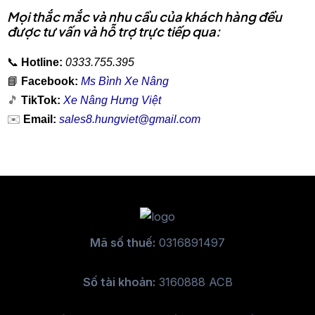
Mọi thắc mắc và nhu cầu của khách hàng đều
được tư vấn và hỗ trợ trực tiếp qua:
📞
Hotline:
0333.755.395
📘
Facebook:
Ms Bình Xe Nâng
🎵
TikTok:
Xe Nâng Hưng Việt
✉️
Email:
sales8.hungviet@gmail.com
Mã số thuế:
0316891497
Số tài khoản:
3160888 ACB