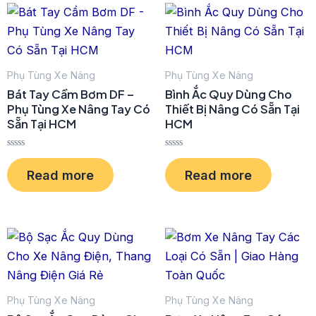
u
u
t
t
o
o
f
f
5
5
Phụ Tùng Xe Nâng
Phụ Tùng Xe Nâng
Bát Tay Cầm Bơm DF –
Bình Ắc Quy Dùng Cho
Phụ Tùng Xe Nâng Tay Có
Thiết Bị Nâng Có Sẵn Tại
Sẵn Tại HCM
HCM
R
R
a
a
Read more
Read more
t
t
e
e
d
d
0
0
o
o
u
u
t
t
o
o
f
f
5
5
Phụ Tùng Xe Nâng
Phụ Tùng Xe Nâng