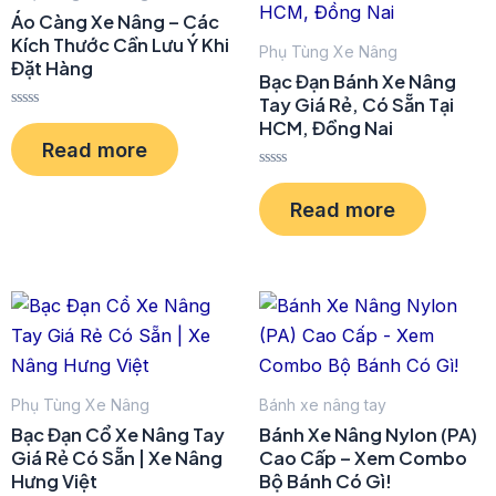
Áo Càng Xe Nâng – Các
Kích Thước Cần Lưu Ý Khi
Phụ Tùng Xe Nâng
Đặt Hàng
Bạc Đạn Bánh Xe Nâng
Tay Giá Rẻ, Có Sẵn Tại
R
HCM, Đồng Nai
a
Read more
t
e
R
d
a
0
Read more
t
o
e
u
d
t
0
o
o
f
u
5
t
o
f
5
Phụ Tùng Xe Nâng
Bánh xe nâng tay
Bạc Đạn Cổ Xe Nâng Tay
Bánh Xe Nâng Nylon (PA)
Giá Rẻ Có Sẵn | Xe Nâng
Cao Cấp – Xem Combo
Hưng Việt
Bộ Bánh Có Gì!