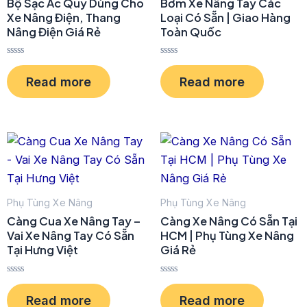
Bộ Sạc Ắc Quy Dùng Cho
Bơm Xe Nâng Tay Các
Xe Nâng Điện, Thang
Loại Có Sẵn | Giao Hàng
Nâng Điện Giá Rẻ
Toàn Quốc
R
R
a
a
Read more
Read more
t
t
e
e
d
d
0
0
o
o
u
u
t
t
o
o
f
f
5
5
Phụ Tùng Xe Nâng
Phụ Tùng Xe Nâng
Càng Cua Xe Nâng Tay –
Càng Xe Nâng Có Sẵn Tại
Vai Xe Nâng Tay Có Sẵn
HCM | Phụ Tùng Xe Nâng
Tại Hưng Việt
Giá Rẻ
R
R
a
a
Read more
Read more
t
t