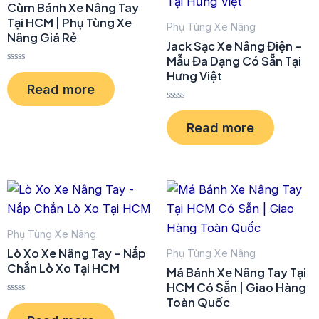
Cùm Bánh Xe Nâng Tay
Tại HCM | Phụ Tùng Xe
Phụ Tùng Xe Nâng
Nâng Giá Rẻ
Jack Sạc Xe Nâng Điện –
Mẫu Đa Dạng Có Sẵn Tại
R
Hưng Việt
a
Read more
t
e
R
d
a
0
Read more
t
o
e
u
d
t
0
o
o
f
u
5
t
o
f
5
Phụ Tùng Xe Nâng
Lò Xo Xe Nâng Tay – Nắp
Phụ Tùng Xe Nâng
Chắn Lò Xo Tại HCM
Má Bánh Xe Nâng Tay Tại
HCM Có Sẵn | Giao Hàng
Toàn Quốc
R
a