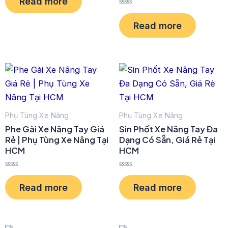
Read more
t
e
R
d
a
0
Read more
t
o
e
u
d
t
0
o
o
f
u
5
t
o
f
5
Phụ Tùng Xe Nâng
Phụ Tùng Xe Nâng
Phe Gài Xe Nâng Tay Giá
Sin Phốt Xe Nâng Tay Đa
Rẻ | Phụ Tùng Xe Nâng Tại
Dạng Có Sẵn, Giá Rẻ Tại
HCM
HCM
R
R
a
a
Read more
Read more
t
t
e
e
d
d
0
0
o
o
u
u