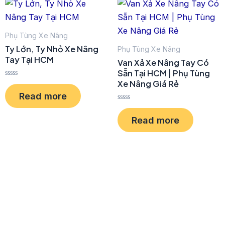
t
t
o
o
f
f
5
5
Phụ Tùng Xe Nâng
Ty Lớn, Ty Nhỏ Xe Nâng
Phụ Tùng Xe Nâng
Tay Tại HCM
Van Xả Xe Nâng Tay Có
Sẵn Tại HCM | Phụ Tùng
Xe Nâng Giá Rẻ
R
a
Read more
t
e
R
d
a
0
Read more
t
o
e
u
d
t
0
o
o
f
u
5
t
o
f
5