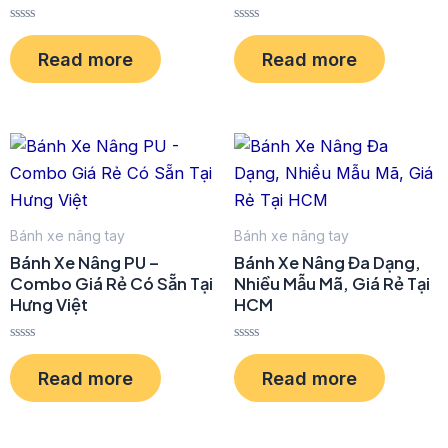
R
R
a
a
Read more
Read more
t
t
e
e
d
d
0
0
o
o
u
u
t
t
o
o
f
f
5
5
Bánh xe nâng tay
Bánh xe nâng tay
Bánh Xe Nâng PU –
Bánh Xe Nâng Đa Dạng,
Combo Giá Rẻ Có Sẵn Tại
Nhiều Mẫu Mã, Giá Rẻ Tại
Hưng Việt
HCM
R
R
a
a
Read more
Read more
t
t
e
e
d
d
0
0
o
o