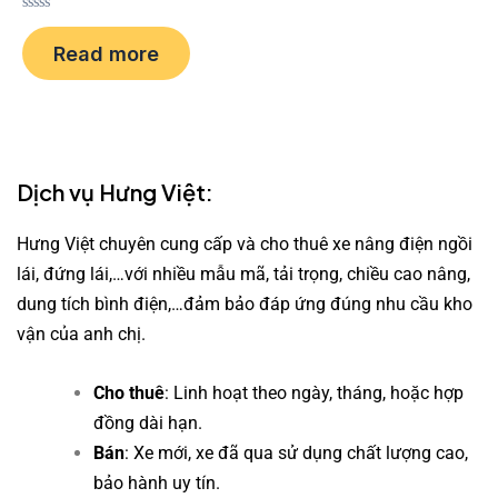
R
a
Read more
t
e
d
0
o
u
t
o
f
Dịch vụ Hưng Việt:
5
Hưng Việt chuyên cung cấp và cho thuê xe nâng điện ngồi
lái, đứng lái,…với nhiều mẫu mã, tải trọng, chiều cao nâng,
dung tích bình điện,…đảm bảo đáp ứng đúng nhu cầu kho
vận của anh chị.
Cho thuê
: Linh hoạt theo ngày, tháng, hoặc hợp
đồng dài hạn.
Bán
: Xe mới, xe đã qua sử dụng chất lượng cao,
bảo hành uy tín.