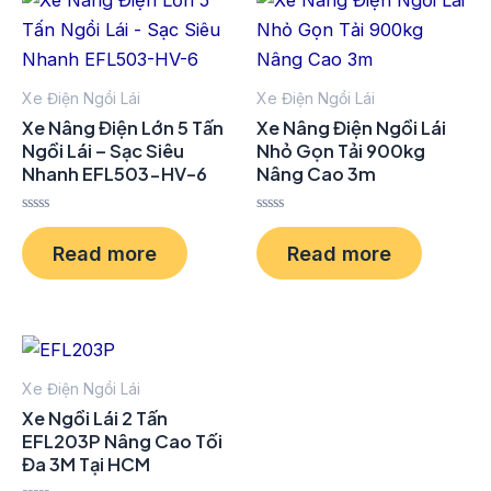
o
f
5
Xe Điện Ngồi Lái
Xe Điện Ngồi Lái
Xe Nâng Điện Lớn 5 Tấn
Xe Nâng Điện Ngồi Lái
Ngồi Lái – Sạc Siêu
Nhỏ Gọn Tải 900kg
Nhanh EFL503-HV-6
Nâng Cao 3m
R
R
a
a
Read more
Read more
t
t
e
e
d
d
0
0
o
o
u
u
t
t
o
o
f
f
Xe Điện Ngồi Lái
5
5
Xe Ngồi Lái 2 Tấn
EFL203P Nâng Cao Tối
Đa 3M Tại HCM