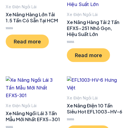
5
5
Xe Điện Ngồi Lái
Xe Nâng Hàng Lớn Tải
Xe Điện Ngồi Lái
1.5 Tấn Có Sẵn Tại HCM
Xe Nâng Hàng Tải 2 Tấn
EFX5-251 Nhỏ Gọn,
Hiệu Suất Lớn
R
a
Read more
t
e
R
d
a
0
Read more
t
o
e
u
d
t
0
o
o
f
u
5
t
o
f
5
Xe Điện Ngồi Lái
Xe Nâng Điện 10 Tấn
Xe Điện Ngồi Lái
Siêu Hot EFL1003-HV-6
Xe Nâng Ngồi Lái 3 Tấn
Mẫu Mới Nhất EFX5-301
R