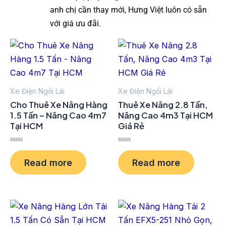
anh chị cần thay mới, Hưng Việt luôn có sẵn
với giá ưu đãi.
Xe Điện Ngồi Lái
Xe Điện Ngồi Lái
Cho Thuê Xe Nâng Hàng
Thuê Xe Nâng 2.8 Tấn,
1.5 Tấn – Nâng Cao 4m7
Nâng Cao 4m3 Tại HCM
Tại HCM
Giá Rẻ
R
R
a
a
Read more
Read more
t
t
e
e
d
d
0
0
o
o
u
u
t
t
o
o
f
f