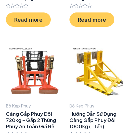
Rated
Rated
0
0
Read more
Read more
out
out
of
of
5
5
Bộ Kẹp Phuy
Bộ Kẹp Phuy
Càng Gắp Phuy Đôi
Hướng Dẫn Sử Dụng
720kg – Gắp 2 Thùng
Càng Gắp Phuy Đôi
Phuy An Toàn Giá Rẻ
1000kg (1 Tấn)