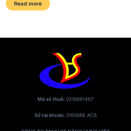
0
Read more
out
of
5
Mã số thuế:
0316891497
Số tài khoản:
3160888 ACB