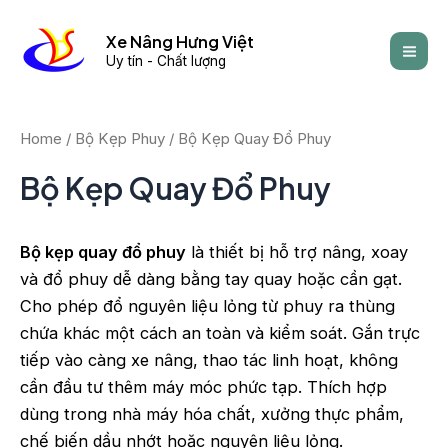
Skip
Mai
to
Xe Nâng Hưng Việt
Men
Uy tín - Chất lượng
content
Home
/
Bộ Kẹp Phuy
/ Bộ Kẹp Quay Đổ Phuy
Bộ Kẹp Quay Đổ Phuy
Bộ kẹp quay đổ phuy
là thiết bị hỗ trợ nâng, xoay
và đổ phuy dễ dàng bằng tay quay hoặc cần gạt.
Cho phép đổ nguyên liệu lỏng từ phuy ra thùng
chứa khác một cách an toàn và kiểm soát. Gắn trực
tiếp vào càng xe nâng, thao tác linh hoạt, không
cần đầu tư thêm máy móc phức tạp. Thích hợp
dùng trong nhà máy hóa chất, xưởng thực phẩm,
chế biến dầu nhớt hoặc nguyên liệu lỏng.