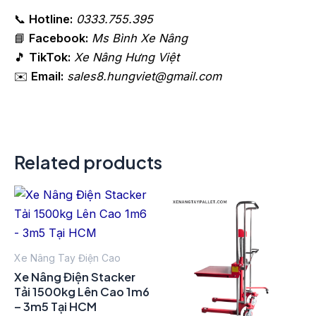
📞
Hotline:
0333.755.395
📘
Facebook:
Ms Bình Xe Nâng
🎵
TikTok:
Xe Nâng Hưng Việt
✉️
Email:
sales8.hungviet@gmail.com
Related products
Xe Nâng Tay Điện Cao
Xe Nâng Điện Stacker
Tải 1500kg Lên Cao 1m6
– 3m5 Tại HCM