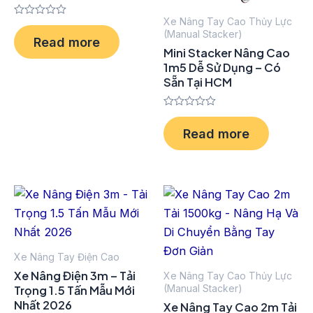
Xe Nâng Tay Cao Thủy Lực
Rated
(Manual Stacker)
0
Read more
out
Mini Stacker Nâng Cao
of
5
1m5 Dễ Sử Dụng – Có
Sẵn Tại HCM
Rated
0
Read more
out
of
5
Xe Nâng Tay Điện Cao
Xe Nâng Điện 3m – Tải
Xe Nâng Tay Cao Thủy Lực
(Manual Stacker)
Trọng 1.5 Tấn Mẫu Mới
Nhất 2026
Xe Nâng Tay Cao 2m Tải