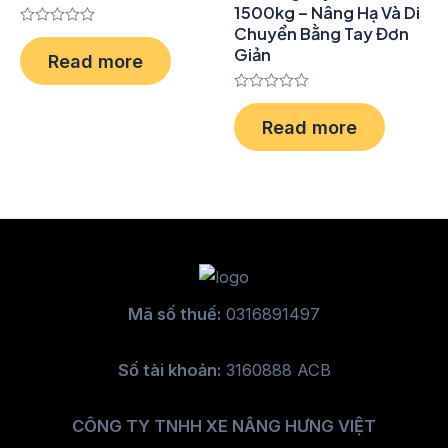
1500kg – Nâng Hạ Và Di
Chuyển Bằng Tay Đơn
Rated
0
Giản
Read more
out
of
5
Rated
0
Read more
out
of
5
Mã số thuế:
0316891497
Số tài khoản:
3160888 ACB
CÔNG TY TNHH XE NÂNG HƯNG VIỆT