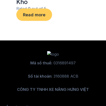
Kho
Rated
0
out of 5
Read more
Mã số thuế:
0316891497
Số tài khoản:
3160888 ACB
CÔNG TY TNHH XE NÂNG HƯNG VIỆT