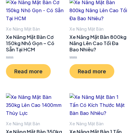
Xe Nâng Mặt Bàn
Xe Nâng Mặt Bàn
Xe Nâng Mặt Bàn Cơ
Xe Nâng Mặt Bàn 800kg
150kg Nhỏ Gọn – Có
Nâng Lên Cao Tối Đa
Sẵn Tại HCM
Bao Nhiêu?
Rated
Rated
0
0
Read more
Read more
out
out
of
of
5
5
Xe Nâng Mặt Bàn
Xe Nâng Mặt Bàn
Xe Nâng Mặt Bàn 350kg
Xe Nâng Mặt Bàn 1 Tấn