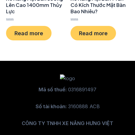
Lên Cao 1400mm Thủy
Có Kích Thước Mặt Bàn
Lực
Bao Nhiêu?
Rated
Rated
0
0
Read more
Read more
out
out
of
of
5
5
Mã số thuế:
0316891497
Số tài khoản:
3160888 ACB
CÔNG TY TNHH XE NÂNG HƯNG VIỆT