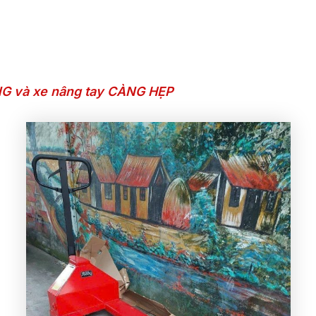
G và xe nâng tay CÀNG HẸP