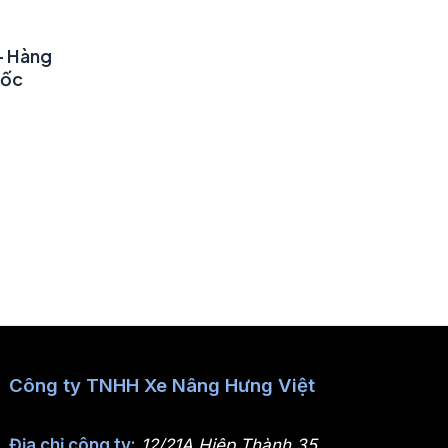
 – Hàng
uốc
Công ty TNHH Xe Nâng Hưng Việt
Địa chỉ công ty:
12/21A Hiệp Thành 35,