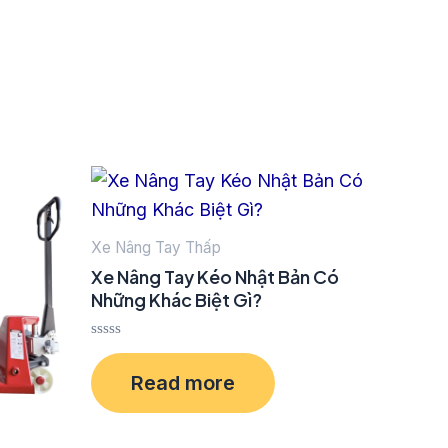
Xe Nâng Tay Thấp
Xe Nâng Tay Kéo Nhật Bản Có
Những Khác Biệt Gì?
Rated
0
Read more
out
of
5