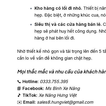
Kho hàng có lối đi nhỏ.
Thiết bị nâ
hẹp. Đặc biệt, ở những khúc cua, n
Siêu thị và các cửa hàng bán lẻ.
C
hẹp sẽ phát huy hết công dụng. Nhờ
hàng ở hai bên lối đi.
Nhờ thiết kế nhỏ gọn và tải trọng lên đến 5 
cần lo về vấn đề không gian chật hẹp.
Mọi thắc mắc và nhu cầu của khách hàng
📞
Hotline:
0333.755.395
📘
Facebook:
Ms Bình Xe Nâng
🎵
TikTok:
Xe Nâng Hưng Việt
✉️
Email:
sales8.hungviet@gmail.com