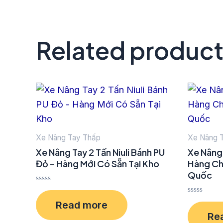
Related produc
Xe Nâng Tay Thấp
Xe Nâng 
Xe Nâng Tay 2 Tấn Niuli Bánh PU
Xe Nâng 
Đỏ – Hàng Mới Có Sẵn Tại Kho
Hàng Ch
Quốc
Rated
0
Rated
Read more
out
0
of
Re
out
5
of