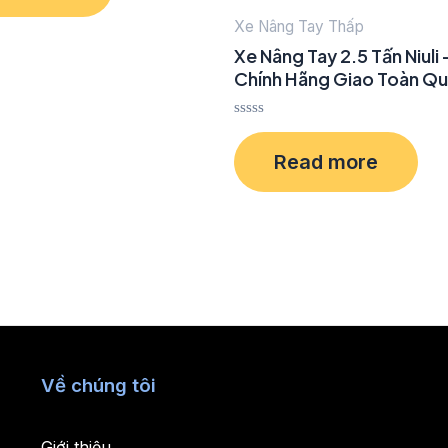
Xe Nâng Tay Thấp
Xe Nâng Tay 2.5 Tấn Niuli
Chính Hãng Giao Toàn Q
Rated
0
Read more
out
of
5
Về chúng tôi
Giới thiệu