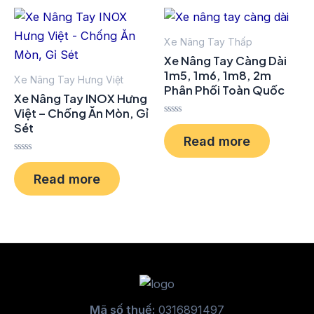
Xe Nâng Tay Thấp
Xe Nâng Tay Càng Dài
1m5, 1m6, 1m8, 2m
Xe Nâng Tay Hưng Việt
Phân Phối Toàn Quốc
Xe Nâng Tay INOX Hưng
Việt – Chống Ăn Mòn, Gỉ
Rated
Sét
0
Read more
out
of
Rated
5
0
Read more
out
of
5
Mã số thuế:
0316891497