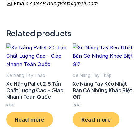
✉️
Email:
sales8.hungviet@gmail.com
Related products
Xe Nâng Tay Thấp
Xe Nâng Tay Thấp
Xe Nâng Pallet 2.5 Tấn
Xe Nâng Tay Kéo Nhật
Chất Lượng Cao – Giao
Bản Có Những Khác Biệt
Nhanh Toàn Quốc
Gì?
Rated
Rated
0
0
Read more
Read more
out
out
of
of
5
5