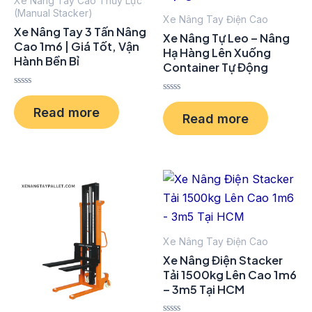
Xe Nâng Tay Cao Thủy Lực
(Manual Stacker)
Xe Nâng Tay Điện Cao
Xe Nâng Tay 3 Tấn Nâng
Xe Nâng Tự Leo – Nâng
Cao 1m6 | Giá Tốt, Vận
Hạ Hàng Lên Xuống
Hành Bền Bỉ
Container Tự Động
Rated
Rated
0
0
Read more
out
Read more
out
of
of
5
5
Xe Nâng Tay Điện Cao
Xe Nâng Điện Stacker
Tải 1500kg Lên Cao 1m6
– 3m5 Tại HCM