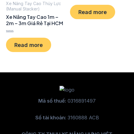
Xe Nâng Tay Cao Thủy Lực
Rated
0
(Manual Stacker)
Read more
out
Xe Nâng Tay Cao 1m –
of
5
2m – 3m Giá Rẻ Tại HCM
Rated
0
Read more
out
of
5
Mã số thuế:
0316891497
Số tài khoản:
3160888 ACB