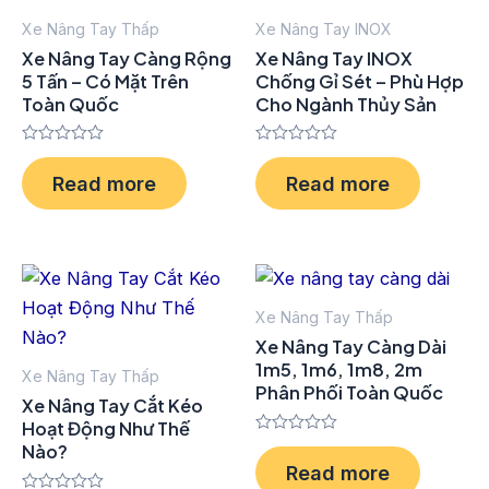
Xe Nâng Tay Thấp
Xe Nâng Tay INOX
Xe Nâng Tay Càng Rộng
Xe Nâng Tay INOX
5 Tấn – Có Mặt Trên
Chống Gỉ Sét – Phù Hợp
Toàn Quốc
Cho Ngành Thủy Sản
Rated
Rated
0
0
Read more
Read more
out
out
of
of
5
5
Xe Nâng Tay Thấp
Xe Nâng Tay Càng Dài
1m5, 1m6, 1m8, 2m
Xe Nâng Tay Thấp
Phân Phối Toàn Quốc
Xe Nâng Tay Cắt Kéo
Hoạt Động Như Thế
Rated
Nào?
0
Read more
out